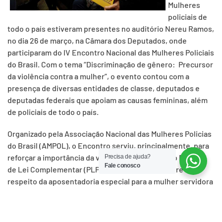
Mulheres
policiais de
todo o país estiveram presentes no auditório Nereu Ramos,
no dia 26 de março, na Câmara dos Deputados, onde
participaram do IV Encontro Nacional das Mulheres Policiais
do Brasil. Com o tema “Discriminação de gênero: Precursor
da violência contra a mulher”, o evento contou com a
presença de diversas entidades de classe, deputados e
deputadas federais que apoiam as causas femininas, além
de policiais de todo o país.
Organizado pela Associação Nacional das Mulheres Policias
do Brasil (AMPOL), o Encontro serviu, principalmente, para
reforçar a importância da votação e aprovação do Projeto
Precisa de ajuda?
Fale conosco
de Lei Complementar (PLP) 275/2001, que discorre a
respeito da aposentadoria especial para a mulher servidora
policial.
O Deputado Federal Roberto de Lucena do PV/SP, militante