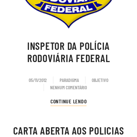
INSPETOR DA POLÍCIA
RODOVIÁRIA FEDERAL
05/11/2012
PARADIGMA
OBJETIVO
NENHUM COMENTÁRIO
EM
INSPETOR
CONTINUE LENDO
DA
POLÍCIA
RODOVIÁRIA
CARTA ABERTA AOS POLICIAS
FEDERAL