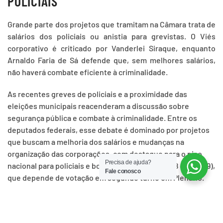
POLICIAIS
Grande parte dos projetos que tramitam na Câmara trata de
salários dos policiais ou anistia para grevistas. O Viés
corporativo é criticado por Vanderlei Siraque, enquanto
Arnaldo Faria de Sá defende que, sem melhores salários,
não haverá combate eficiente à criminalidade.
As recentes greves de policiais e a proximidade das
eleições municipais reacenderam a discussão sobre
segurança pública e combate à criminalidade. Entre os
deputados federais, esse debate é dominado por projetos
que buscam a melhoria dos salários e mudanças na
organização das corporações, com destaque para o piso
Precisa de ajuda?
nacional para policiais e bombeiros (PECs 300/08 e 446/09),
Fale conosco
que depende de votação em segundo turno em Plenário.
Na Câmara há 24 propostas que tratam de organização das
polícias. Entre elas, a PEC que eleva os agentes