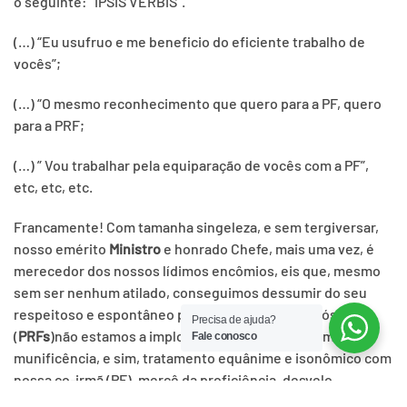
o seguinte: “IPSIS VERBIS”.
(…) “Eu usufruo e me beneficio do eficiente trabalho de
vocês”;
(…) “O mesmo reconhecimento que quero para a PF, quero
para a PRF;
(…) ” Vou trabalhar pela equiparação de vocês com a PF”,
etc, etc, etc.
Francamente! Com tamanha singeleza, e sem tergiversar,
nosso emérito
Ministro
e honrado Chefe, mais uma vez, é
merecedor dos nossos lídimos encômios, eis que, mesmo
sem ser nenhum atilado, conseguimos dessumir do seu
respeitoso e espontâneo pronunciamento que nós
Precisa de ajuda?
(
PRFs
)não estamos a implorar do Governo nenhuma
Fale conosco
munificência, e sim, tratamento equânime e isonômico com
nossa co-irmã (PF), mercê da proficiência, desvelo,
produtividade, e profissionalismo demonstrado ao nos