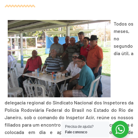
Todos os
meses,
no
segundo
dia útil, a
delegacia regional do Sindicato Nacional dos Inspetores da
Polícia Rodoviária Federal do Brasil no Estado do Rio de
Janeiro, sob o comando do Inspetor Acir, reúne os nossos
filiados para um encontro descontraído, onde a conversa é
Precisa de ajuda?
colocada em dia e aproveitando-se a oportunidade
Fale conosco