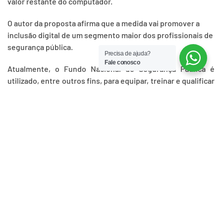
valor restante do computador.
O autor da proposta afirma que a medida vai promover a
inclusão digital de um segmento maior dos profissionais de
segurança pública.
Precisa de ajuda?
Fale conosco
Atualmente, o Fundo Nacional de Segurança Pública é
utilizado, entre outros fins, para equipar, treinar e qualificar
policiais civis e militares, corpos de bombeiros militares e
guardas municipais.
Tramitação
O projeto, que tramita em
caráter conclusivo
, será
analisado pe
ANTERIOR
PRÓXIMO