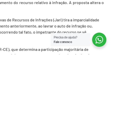
amento do recurso relativo à infração. A proposta altera o
vas de Recursos de Infrações (Jari) tira a imparcialidade
ento anteriormente, ao lavrar o auto de infração ou,
correndo tal fato, o impetrante do recurso se vê
Precisa de ajuda?
Fale conosco
-CE), que determina a participação majoritária de
que julgam recursos contra multas de trânsito. As
ação e Transportes; e de Constituição e Justiça e de