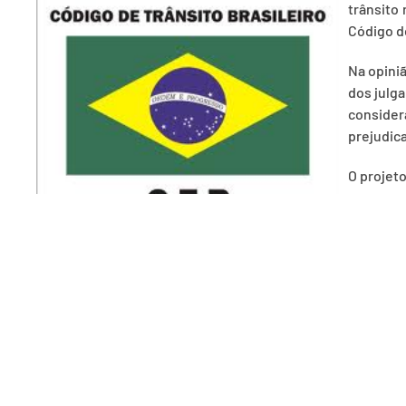
trânsito
Código de
Na opiniã
dos julga
consider
prejudica
O projeto
represen
propostas
Cidadani
Fonte: Agência Câmara
da Assessoria de Comunicação