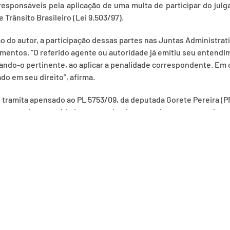
 responsáveis pela aplicação de uma multa de participar do julg
 Trânsito Brasileiro (Lei 9.503/97).
o do autor, a participação dessas partes nas Juntas Administrati
mentos. “O referido agente ou autoridade já emitiu seu entendim
ando-o pertinente, ao aplicar a penalidade correspondente. Em o
do em seu direito”, afirma.
 tramita apensado ao PL 5753/09, da deputada Gorete Pereira (PR
tantes da comunidade com conhecimentos do assunto nas juntas 
 serão analisadas, em caráter conclusivo, pelas comissões de Vi
a.