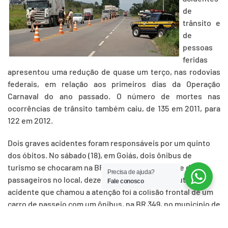
de
trânsito e
de
pessoas
feridas
apresentou uma redução de quase um terço, nas rodovias
federais, em relação aos primeiros dias da Operação
Carnaval do ano passado. O número de mortes nas
ocorrências de trânsito também caiu, de 135 em 2011, para
122 em 2012.
Dois graves acidentes foram responsáveis por um quinto
dos óbitos. No sábado (18), em Goiás, dois ônibus de
turismo se chocaram na BR 153, causando a morte de 14
Precisa de ajuda?
passageiros no local, dezenas ficaram feridos. Outro
Fale conosco
acidente que chamou a atenção foi a colisão frontal de um
carro de passeio com um ônibus, na BR 349, no município de
São Félix, na Bahia. Oito, dos nove ocupantes do carro – que