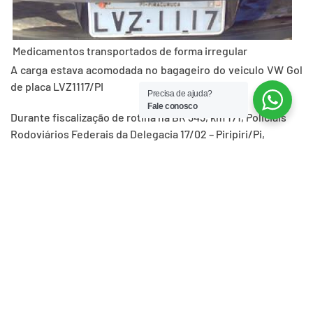
Medicamentos transportados de forma irregular
A carga estava acomodada no bagageiro do veiculo VW Gol
de placa LVZ1117/PI
Precisa de ajuda?
Fale conosco
Durante fiscalização de rotina na BR 343, km 171, Policiais
Rodoviários Federais da Delegacia 17/02 – Piripiri/Pi,
apreenderam na manhã do dia 23/05/2011, medicamentos
que estavam sendo transportados de forma irregular para o
município de Brasileira/PI.
A carga estava acomodada no bagageiro do veiculo VW Gol
de placa LVZ1117/PI que era conduzido por Valder A.Ribeiro,
40 anos, que ainda fazia transporte irregular de
passageiros tipo fretamento entre Piripiri/PI e
Piracuruca/PI, e estava com excesso de lotação.
Ao ser questionado sobre a carga, o condutor apresentou