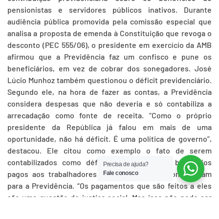
pensionistas e servidores públicos inativos. Durante
audiência pública promovida pela comissão especial que
analisa a proposta de emenda à Constituição que revoga o
desconto (PEC 555/06), o presidente em exercício da AMB
afirmou que a Previdência faz um confisco e pune os
beneficiários, em vez de cobrar dos sonegadores. José
Lúcio Munhoz também questionou o déficit previdenciário.
Segundo ele, na hora de fazer as contas, a Previdência
considera despesas que não deveria e só contabiliza a
arrecadação como fonte de receita. “Como o próprio
presidente da República já falou em mais de uma
oportunidade, não há déficit. É uma política de governo”,
destacou. Ele citou como exemplo o fato de serem
contabilizados como déficit os custos com benefícios
Precisa de ajuda?
pagos aos trabalhadores rurais que nunca contribuíram
Fale conosco
para a Previdência. “Os pagamentos que são feitos a eles
são uma questão de justiça social. Mas isso não pode ser
atribuído como um déficit previdenciário. Não é justo fazer