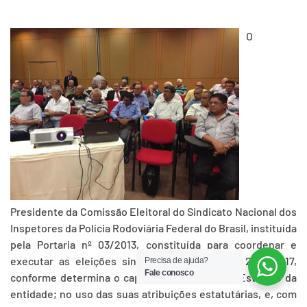
O
Presidente da Comissão Eleitoral do Sindicato Nacional dos
Inspetores da Polícia Rodoviária Federal do Brasil, instituída
pela Portaria nº 03/2013, constituída para coordenar e
executar as eleições sindicais para o triênio 2014/2017,
Precisa de ajuda?
Fale conosco
conforme determina o caput do artigo 76º, do Estatuto da
entidade; no uso das suas atribuições estatutárias, e, com