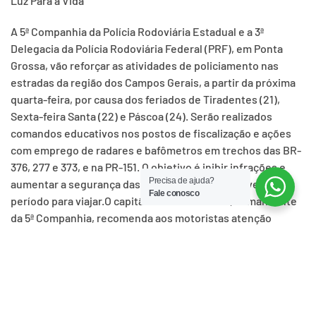
Luz Para a Vida”
A 5ª Companhia da Polícia Rodoviária Estadual e a 3ª
Delegacia da Polícia Rodoviária Federal (PRF), em Ponta
Grossa, vão reforçar as atividades de policiamento nas
estradas da região dos Campos Gerais, a partir da próxima
quarta-feira, por causa dos feriados de Tiradentes (21),
Sexta-feira Santa (22) e Páscoa (24). Serão realizados
comandos educativos nos postos de fiscalização e ações
com emprego de radares e bafômetros em trechos das BR-
376, 277 e 373, e na PR-151. O objetivo é inibir infrações e
Precisa de ajuda?
aumentar a segurança das famílias que vão aproveitar o
Fale conosco
período para viajar.O capitão Gustavo Brinski, comandante
da 5ª Companhia, recomenda aos motoristas atenção
redobrada, cautela e prudência, principalmente nos
trechos com obras e de pista simples. “A dica é dirigir
defensivamente, respeitando os limites de velocidade, não
realizando ultrapassagens em locais proibidos, não ingerir
álcool e usar o cinto de segurança”, assinala. Ele diz