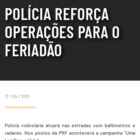
POLÍCIA REFORÇA
OPERAÇÕES PARA O
FERIADÃO
17 / 04 / 2011
Polícia rodoviária atuará nas estradas com bafômetros e
radares. Nos postos da PRF acontecerá a campanha “Uma