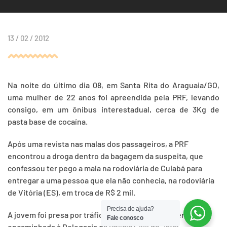
13 / 02 / 2012
Na noite do último dia 08, em Santa Rita do Araguaia/GO,
uma mulher de 22 anos foi apreendida pela PRF, levando
consigo, em um ônibus interestadual, cerca de 3Kg de
pasta base de cocaína.
Após uma revista nas malas dos passageiros, a PRF
encontrou a droga dentro da bagagem da suspeita, que
confessou ter pego a mala na rodoviária de Cuiabá para
entregar a uma pessoa que ela não conhecia, na rodoviária
de Vitória (ES), em troca de R$ 2 mil.
Precisa de ajuda?
A jovem foi presa por tráfico de drogas e a ocorrência
Fale conosco
encaminhada à Delegacia da Polícia Civil de Jataí.