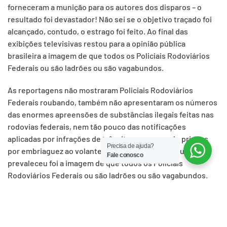
forneceram a munição para os autores dos disparos – o
resultado foi devastador! Não sei se o objetivo traçado foi
alcançado, contudo, o estrago foi feito. Ao final das
exibições televisivas restou para a opinião pública
brasileira a imagem de que todos os Policiais Rodoviários
Federais ou são ladrões ou são vagabundos.
As reportagens não mostraram Policiais Rodoviários
Federais roubando, também não apresentaram os números
das enormes apreensões de substâncias ilegais feitas nas
rodovias federais, nem tão pouco das notificações
aplicadas por infrações de trânsito ou mesmo de prisões
Precisa de ajuda?
por embriaguez ao volante. Ao final, contudo, o que
Fale conosco
prevaleceu foi a imagem de que todos os Policiais
Rodoviários Federais ou são ladrões ou são vagabundos.
E você aí meu caro colega PRF, já escolheu a qual grupo
você pertence? Ladrão ou vagabundo? Calma, não se
desespere. Apesar do trabalho ter sido muito bem