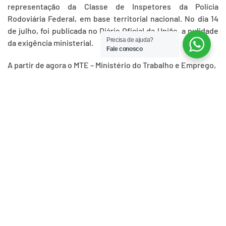
representação da Classe de Inspetores da Polícia
Rodoviária Federal, em base territorial nacional. No dia 14
de julho, foi publicada no Diário Oficial da União, a nulidade
Precisa de ajuda?
da exigência ministerial.
Fale conosco
A partir de agora o MTE – Ministério do Trabalho e Emprego,
não pode mais exigir que o SINIPRF reforme seu estatuto
para excluir a representação sindical dos inspetores em
qualquer Estado. As concessões de registro de entidades
estaduais de policiais rodoviários federais não suspendem,
e tampouco anulam a representação do Sindicato Nacional
dos Inspetores, que possui registro válido e eficaz.
A entidade acima mencionada representa uma categoria
específica, hoje denominada de Classe Especial, dentro da
carreira do Policial Rodoviário Federal, com atribuições
exclusivas oriundas das circunstâncias peculiares de
trabalho, e em todo o território nacional, algo inédito no
contexto sindical da Policia Rodoviária Federal, por essa