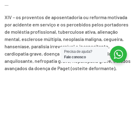
…
XIV – os proventos de aposentadoria ou reforma motivada
por acidente em serviço e os percebidos pelos portadores
de moléstia profissional, tuberculose ativa, alienação
mental, esclerose múltipla, neoplasia maligna, cegueira,
hanseníase, paralisia irreversível e incapacitante,
Precisa de ajuda?
cardiopatia grave, doença de Parkinson, espondiloartrose
Fale conosco
anquilosante, nefropatia grave, hepatopatia grave, estados
avançados da doença de Paget (osteíte deformante),
contaminação por radiação, síndrome da imunodeficiência
adquirida, com base em conclusão da medicina
especializada, mesmo que a doença tenha sido contraída
depois da aposentadoria ou reforma;
MAS O QUE ISSO SIGNIFICA?
Que os aposentados e pensionistas portadores de algumas