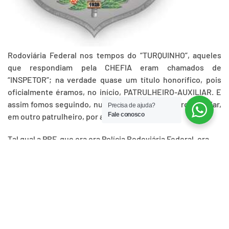
Rodoviária Federal nos tempos do “TURQUINHO”, aqueles
que respondiam pela CHEFIA eram chamados de
“INSPETOR”; na verdade quase um título honorífico, pois
oficialmente éramos, no início, PATRULHEIRO-AUXILIAR. E
assim fomos seguindo, num momento patrulheiro- auxiliar,
Precisa de ajuda?
Fale conosco
em outro patrulheiro, por algum tempo agente.
Tal qual a PRF, que ora era Polícia Rodoviária Federal, ora
Patrulha Rodoviária Federal, ao sabor de quem mandava. E
esse vai-e-vem prosseguiu por quase vinte anos, até a
Constituição de 1988, que consagrou a POLÍCIA RODOVIÁRIA
FEDERAL.
Enfim!!! Mas, por um bom tempo, prosseguimos no limbo,
no vai-não-vai, até a transferência para o Ministério da