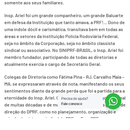
somente aos seus familiares.
Insp. Ariel foi um grande companheiro, um grande Baluarte
em defesa da Instituição que tanto amava, a PRF!… Dono de
uma índole dócil e carismática, transitava bem em todas as
áreas e setores da Instituição Polícia Rodoviária Federal,
seja no âmbito da Corporação, seja no âmbito classista
sindical ou associativo. No SINIPRF-BRASIL, o Insp. Ariel foi
membro fundador, participando de todas as diretorias e
atualmente exercia o cargo de Secretário Geral.
Colegas de Diretoria como Fátima Pina – RJ, Carvalho Maia –
MA, se expressaram através de nota, manifestando os seus
sentimentos diante da grande perda que foi a partida para a
eternidade do Insp. Ariel. O Inspetor Carrijo, amigo fiel e leal
Precisa de ajuda?
Fale conosco
de muitas décadas e de muitos desafios, tanto na gestão de
direção do DPRF, como no planejamento, organização e
criação do sistema sindical da PRF – a FenaPRF e seus
sindicatos filiados – e do próprio DPRF, na luta histórica e