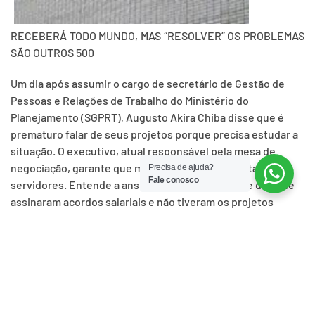
RECEBERÁ TODO MUNDO, MAS “RESOLVER” OS PROBLEMAS
SÃO OUTROS 500
Um dia após assumir o cargo de secretário de Gestão de
Pessoas e Relações de Trabalho do Ministério do
Planejamento (SGPRT), Augusto Akira Chiba disse que é
prematuro falar de seus projetos porque precisa estudar a
situação. O executivo, atual responsável pela mesa de
negociação, garante que manterá as portas abertas aos
Precisa de ajuda?
Fale conosco
servidores. Entende a ansiedade, principalmente dos que
assinaram acordos salariais e não tiveram os projetos
enviados ao Congresso Nacional. Mas já deixou claro sua
boa vontade e receptividade podem não ter resultados
práticos, diante do cobertor curto em contraste com as
grandes exigências.
“Sou servidor. Tenho a obrigação de atender qualquer