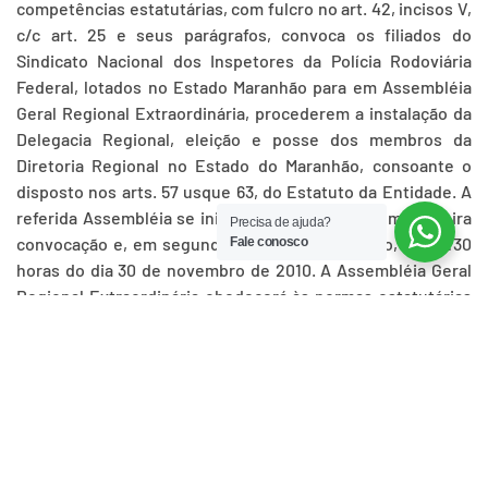
competências estatutárias, com fulcro no art. 42, incisos V,
c/c art. 25 e seus parágrafos, convoca os filiados do
Sindicato Nacional dos Inspetores da Polícia Rodoviária
Federal, lotados no Estado Maranhão para em Assembléia
Geral Regional Extraordinária, procederem a instalação da
Delegacia Regional, eleição e posse dos membros da
Diretoria Regional no Estado do Maranhão, consoante o
disposto nos arts. 57 usque 63, do Estatuto da Entidade. A
referida Assembléia se iniciará às 14:30 horas em primeira
Precisa de ajuda?
convocação e, em segunda e última convocação, às 15:30
Fale conosco
horas do dia 30 de novembro de 2010. A Assembléia Geral
Regional Extraordinária obedecerá às normas estatutárias
e demais normas complementares da entidade. O local do
evento será no auditório da 18ª Superintendência Regional
de Polícia Rodoviária Federal no Estado do Maranhão,
situada na BR-135, Km 0,Tirirical, São Luís – MA.
Brasília-DF, 11 de novembro de 2010