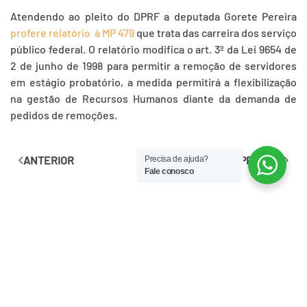
Atendendo ao pleito do DPRF a deputada Gorete Pereira
profere relatório à MP 479
que trata das carreira dos serviço
público federal. O relatório modifica o art. 3º da Lei 9654 de
2 de junho de 1998 para permitir a remoção de servidores
em estágio probatório, a medida permitirá a flexibilização
na gestão de Recursos Humanos diante da demanda de
pedidos de remoções.
ANTERIOR
PRÓXIMO
Precisa de ajuda?
Fale conosco
LNKS
DEPARTAMENTO DE POLICIA RODOVIÁRIA FEDERAL - DPRF
MINISTÉRIO DA JUSTIÇA
CÂMARA DOS DEPUTADOS
SENADO FEDERAL