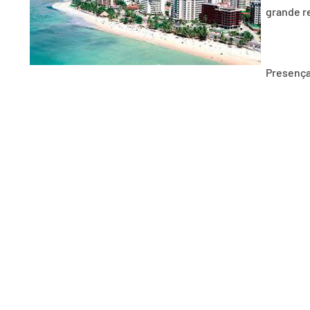
grande r
Presença
a) José Coelho Neto – Diretor Regional – (Representante)
Miguel Hipólito de França – Conselheiro (Nacional)
ANTERIOR