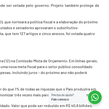
 pode ser vetada pelo governo. Projeto também protege de
, que norteará a política fiscal e a elaboração do próximo
putados e senadores aprovaram o substitutivo
a, que tem 127 artigos e cinco anexos, foi votada quatro
ira (12) na Comissão Mista de Orçamento. Em linhas gerais,
 uma nova meta fiscal para o setor público consolidado
espesas, incluindo juros – do próximo ano não poderá
r do que 1% de todas as riquezas que o País produzirá em
nomizar três vezes mais para ter o saldo dentro da meta.
Precisa de ajuda?
Fale conosco
idado. Valor que pode ser reduzido em R$ 40,6 bilhões,