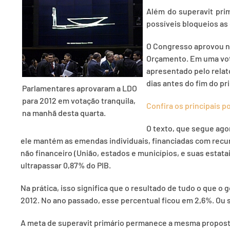
Além do superavit prim
possíveis bloqueios as
O Congresso aprovou nes
Orçamento. Em uma vota
apresentado pelo relato
dias antes do fim do pr
Parlamentares aprovaram a LDO
para 2012 em votação tranquila,
Confira os principais p
na manhã desta quarta.
O texto, que segue ago
ele mantém as emendas individuais, financiadas com recurs
não financeiro (União, estados e municípios, e suas estata
ultrapassar 0,87% do PIB.
Na prática, isso significa que o resultado de tudo o que 
2012. No ano passado, esse percentual ficou em 2,6%. Ou s
A meta de superavit primário permanece a mesma proposta p