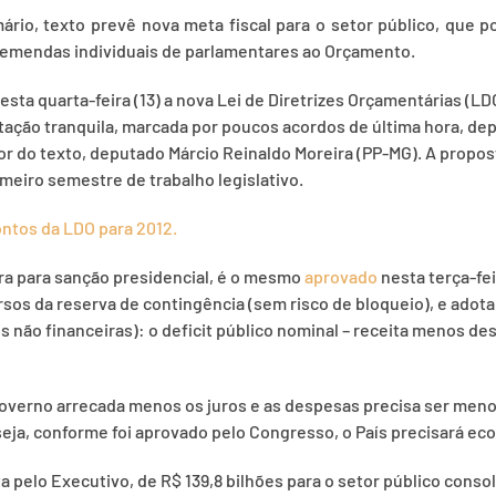
ário, texto prevê nova meta fiscal para o setor público, que
 emendas individuais de parlamentares ao Orçamento.
ta quarta-feira (13) a nova Lei de Diretrizes Orçamentárias (LDO)
ção tranquila, marcada por poucos acordos de última hora, de
r do texto, deputado Márcio Reinaldo Moreira (PP-MG). A propost
imeiro semestre de trabalho legislativo.
ontos da LDO para 2012.
ra para sanção presidencial, é o mesmo
aprovado
nesta terça-fe
os da reserva de contingência (sem risco de bloqueio), e adota
is não financeiras): o deficit público nominal – receita menos d
o governo arrecada menos os juros e as despesas precisa ser meno
eja, conforme foi aprovado pelo Congresso, o País precisará eco
elo Executivo, de R$ 139,8 bilhões para o setor público consol