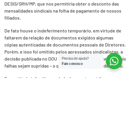
DESIS/SRH/MP, que nos permitiria obter o desconto das
mensalidades sindicais na folha de pagamento de nossos
filiados.
De fato houve o indeferimento temporário, em virtude de
faltarem da relação de documentos exigidos algumas
cópias autenticadas de documentos pessoais de Diretores.
Porém, e isso foi omitido pelos apressados sindicalistas, a
decisão publicada no DOU em 15/08 abre prazo para que tais
Precisa de ajuda?
Fale conosco
falhas sejam supridas – o que já está sendo providenciado.
Essa atitude infantil e açodada demonstra o ódio que
certos setores do sindicalismo da PRF nutrem por
entidades sérias, que tentam representar bem os
interesses de seus associados. Ao ver que seus esforços
em anular o nosso registro no Ministério do Trabalho como
entidade representativa LEGÍTIMA dos Inspetores da
Polícia Rodoviária Federal fracassaram, esses
“sindicalistas” tentam enlamear um trabalho comprometido