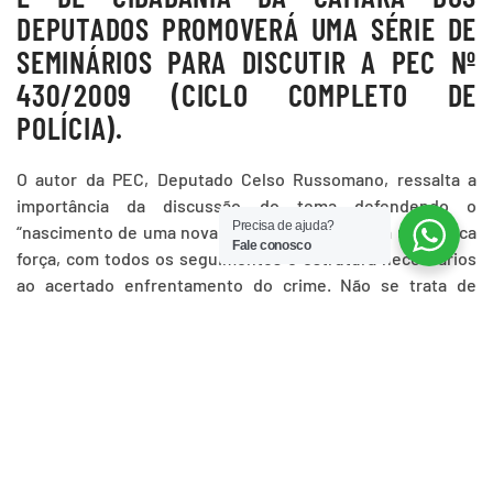
DEPUTADOS PROMOVERÁ UMA SÉRIE DE
SEMINÁRIOS PARA DISCUTIR A PEC Nº
430/2009 (CICLO COMPLETO DE
POLÍCIA).
O autor da PEC, Deputado Celso Russomano, ressalta a
importância da discussão do tema defendendo o
Precisa de ajuda?
“nascimento de uma nova polícia organizada em uma única
Fale conosco
força, com todos os seguimentos e estrutura necessários
ao acertado enfrentamento do crime. Não se trata de
unificação das polícias, mas do nascimento de uma nova
polícia.
Para tanto, primeiramente, desconstituiremos as polícias
civis e militares dos Estados e do Distrito Federal, para
constituir uma nova polícia, desmilitarizada e condizente ao
trato para como cidadão brasileiro, cujo comando será
único em cada ente federativo, subordinado diretamente